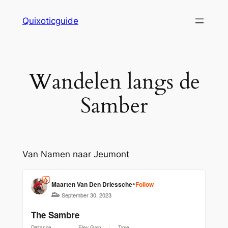
Skip
Quixoticguide
to
content
Wandelen langs de
Samber
Van Namen naar Jeumont