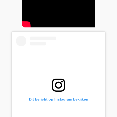
Dit bericht op Instagram bekijken