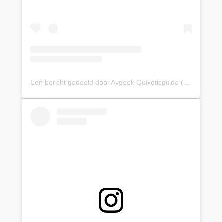
Een bericht gedeeld door Avgeek Quixoticguide (@avgeekphoto)