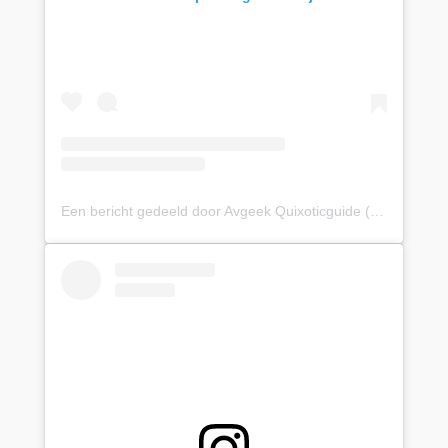
Een bericht gedeeld door Avgeek Quixoticguide (@avgeekphoto)