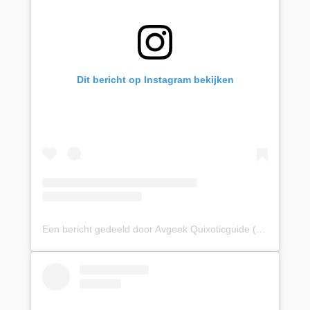
Dit bericht op Instagram bekijken
Een bericht gedeeld door Avgeek Quixoticguide (@avgeekphoto)