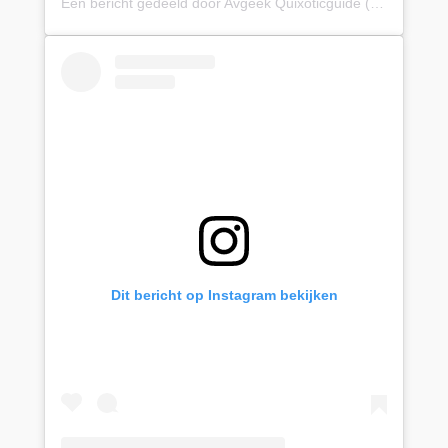
Een bericht gedeeld door Avgeek Quixoticguide (@avgeekphoto)
Dit bericht op Instagram bekijken