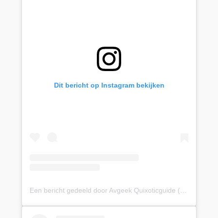
Dit bericht op Instagram bekijken
Een bericht gedeeld door Avgeek Quixoticguide (@avgeekphoto)