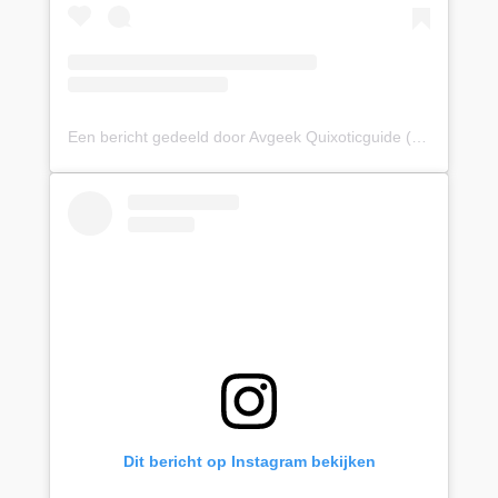
Een bericht gedeeld door Avgeek Quixoticguide (@avgeekphoto)
Dit bericht op Instagram bekijken