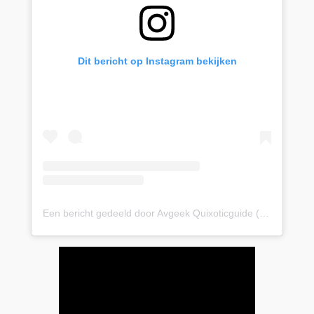
Dit bericht op Instagram bekijken
Een bericht gedeeld door Avgeek Quixoticguide (@avgeekphoto)