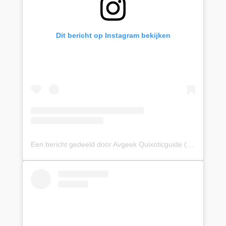
Dit bericht op Instagram bekijken
Een bericht gedeeld door Avgeek Quixoticguide (@avgeekphoto)