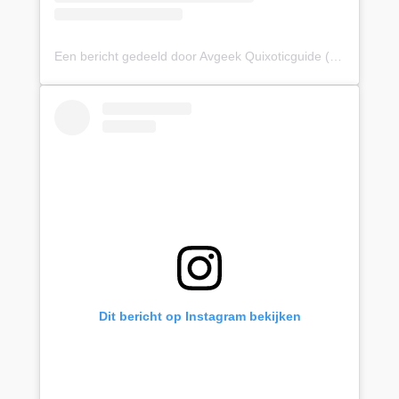
Een bericht gedeeld door Avgeek Quixoticguide (@avgeekphoto)
Dit bericht op Instagram bekijken