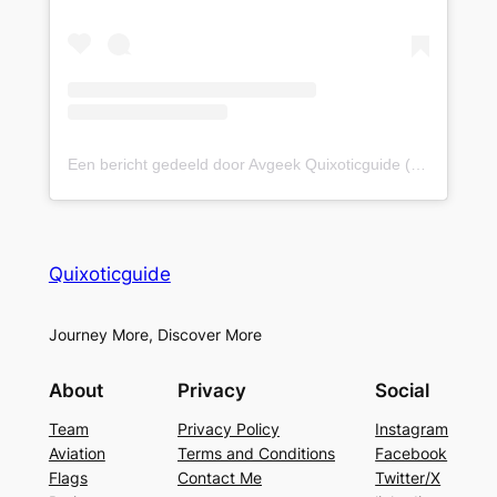
Een bericht gedeeld door Avgeek Quixoticguide (@avgeekphoto)
Quixoticguide
Journey More, Discover More
About
Privacy
Social
Team
Privacy Policy
Instagram
Aviation
Terms and Conditions
Facebook
Flags
Contact Me
Twitter/X