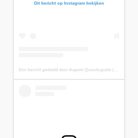
Dit bericht op Instagram bekijken
Een bericht gedeeld door Avgeek Quixoticguide (@avgeekphoto)